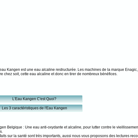
'eau Kangen est une eau alcaline restructurée. Les machines de la marque Enagic,
re chez soit, cette eau alcaline et donc en tirer de nombreux bénéfices.
L'Eau Kangen C'est Quoi?
Les 3 caractéristiques de l'Eau Kangen
n Belgique : Une eau anti-oxydante et alcaline, pour lutter contre le vieillissement
s.
faits sur la santé sont très importants, aussi nous vous proposons des lectures r