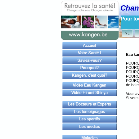
Chang
Pour to
NL
Eau kan
POURQU
POURQU
POURQUO
POURQUO
POURQUO
de boir
Vous av
Si vous