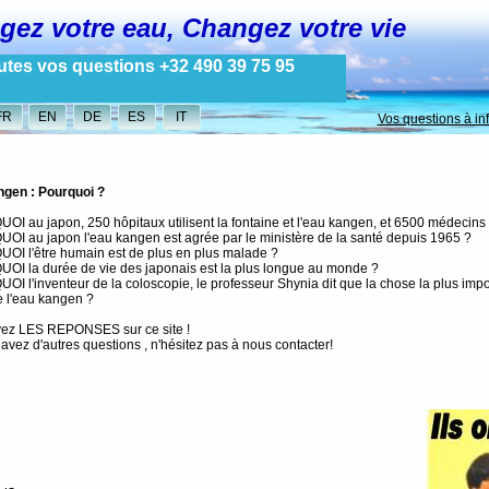
ez votre eau, Changez votre vie
utes vos questions +32 490 39 75 95
FR
EN
DE
ES
IT
Vos questions à 
gen : Pourquoi ?
OI au japon,
250 hôpitaux utilisent la fontaine et l'eau kangen, et 6500 médecin
OI au japon
l'eau kangen est agrée par le ministère de la santé depuis 1965 ?
I l'être humain est de plus en plus malade ?
I la durée de vie des japonais est la plus longue au monde ?
I l'inventeur de la coloscopie, le professeur Shynia dit que la chose la plus imp
e l'eau kangen ?
ez LES REPONSES sur ce site !
 avez d'autres questions , n'hésitez pas à nous contacter!