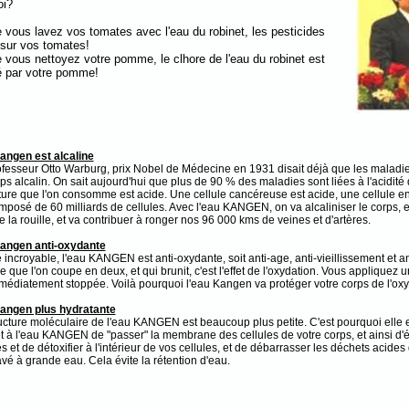
oi?
 vous lavez vos tomates avec l'eau du robinet, les pesticides
 sur vos tomates!
 vous nettoyez votre pomme, le clhore de l'eau du robinet est
 par votre pomme!
angen est alcaline
fesseur Otto Warburg, prix Nobel de Médecine en 1931 disait déjà que les maladi
ps alcalin. On sait aujourd'hui que plus de 90 % des maladies sont liées à l'acidit
ture que l'on consomme est acide. Une cellule cancéreuse est acide, une cellule en
mposé de 60 milliards de cellules. Avec l'eau KANGEN, on va alcaliniser le corps, et a
la rouille, et va contribuer à ronger nos 96 000 kms de veines et d'artères.
angen anti-oxydante
incroyable, l'eau KANGEN est anti-oxydante, soit anti-age, anti-vieillissement et ant
que l'on coupe en deux, et qui brunit, c'est l'effet de l'oxydation. Vous appliquez un
médiatement stoppée. Voilà pourquoi l'eau Kangen va protéger votre corps de l'oxy
angen plus hydratante
ucture moléculaire de l'eau KANGEN est beaucoup plus petite. C'est pourquoi elle e
 à l'eau KANGEN de "passer" la membrane des cellules de votre corps, et ainsi d'éli
es et de détoxifier à l'intérieur de vos cellules, et de débarrasser les déchets acide
lavé à grande eau. Cela évite la rétention d'eau.