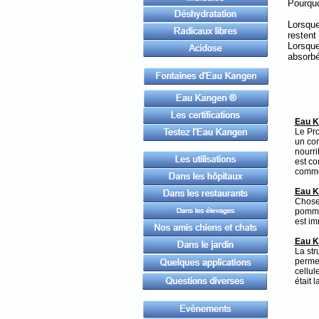
Pourqu
Lorsque
restent
Lorsque
absorbé
Eau K
Le Pro
un cor
nourri
est co
comme 
Eau K
Chose 
pomme 
est im
Eau K
La str
permet
cellul
était 