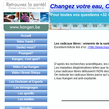
Changez votre eau, C
Pour toutes vos questions +32 
NL
FR
EN
DE
ES
IT
Les radicaux libres : ennemis de la san
Excellent Article tiré d’ici:
<http://www.mas
D’après les recherches scientifiques, les
Les maladies dégénératives telles que la
Lesa radicaux libres détruisent l'ADN des
On redoute les radicaux libres parce qu'i 
L'eau Kangen est anti-oxydante.