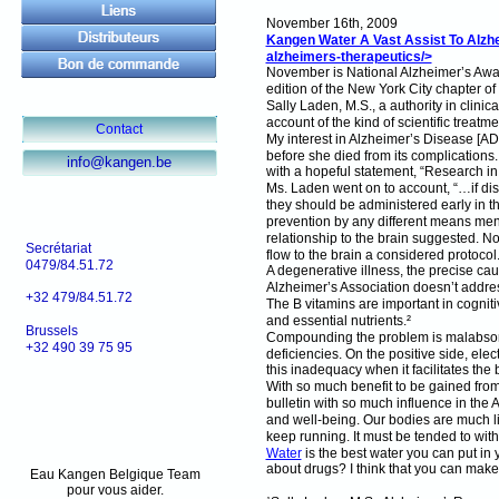
November 16th, 2009
Kangen Water A Vast Assist To Alzhe
alzheimers-therapeutics/>
November is National Alzheimer’s Awar
edition of the New York City chapter of 
Sally Laden, M.S., a authority in clinic
account of the kind of scientific treat
Contact
My interest in Alzheimer’s Disease [AD]
before she died from its complications.
info@kangen.be
with a hopeful statement, “Research in
Ms. Laden went on to account, “…if dis
they should be administered early in 
prevention by any different means men
relationship to the brain suggested. N
Secrétariat
flow to the brain a considered protocol.
0479/84.51.72
A degenerative illness, the precise cau
Alzheimer’s Association doesn’t address
+32 479/84.51.72
The B vitamins are important in cognitiv
and essential nutrients.²
Brussels
Compounding the problem is malabsorpt
+32 490 39 75 95
deficiencies. On the positive side, elec
this inadequacy when it facilitates the 
With so much benefit to be gained from a
bulletin with so much influence in the
and well-being. Our bodies are much li
keep running. It must be tended to wit
Water
is the best water you can put in
about drugs? I think that you can mak
Eau Kangen Belgique Team
pour vous aider.