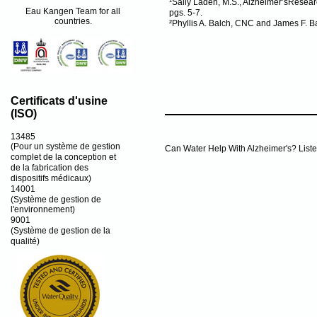
¹Sally Laden, M.S., Alzheimer’sResear
Eau Kangen Team for all
pgs. 5-7.
countries.
²Phyllis A. Balch, CNC and James F. Ba
Certificats d'usine
(ISO)
13485
(Pour un système de gestion
Can Water Help With Alzheimer's? List
complet de la conception et
de la fabrication des
dispositifs médicaux)
14001
(Système de gestion de
l'environnement)
9001
(Système de gestion de la
qualité)