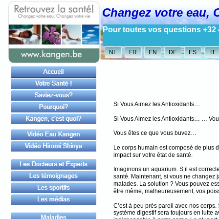
Changez votre eau, 
Pour toutes vos questions +32 
NL
FR
EN
DE
ES
IT
Si Vous Aimez les Antioxidants…
Si Vous Aimez les Antioxidants… … Vous
Vous êtes ce que vous buvez…
Le corps humain est composé de plus de
impact sur votre état de santé.
Imaginons un aquarium. S’il est correc
santé. Maintenant, si vous ne changez j
malades. La solution ? Vous pouvez ess
être même, malheureusement, vos pois
C’est à peu près pareil avec nos corps
système digestif sera toujours en lutte 