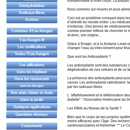
indispensable à notre corps. La plupar
Nous sommes sur-nourris et sous-alime
Ceci est un problème croissant dans le
d’obésité du monde entier. Les médicame
d’estomac. Des tonnes de médicaments s
comme premier réflexe de chercher le mé
et donc, son origine…
Grâce à Enagic, et à la fontaine LeveLu
changer l’eau qu’elles boivent pour fin
Que sont les Antioxydants ?
Les antioxydants sont des substances co
dégénération de nos cellules et de ce fai
La présence des antioxydants peut aussi 
cancer. Les antioxydants ralentissent l
par les radicaux libres.
L ‘affaiblissement et la détérioration d
diabète*. *Association Américaine du D
Les Effets au Niveau de la Santé ?
Bien que le corps ait ses propres syst
moins efficaces avec l’âge. Des recherc
cardiovasculaires et Alzheimer. ** Le Con