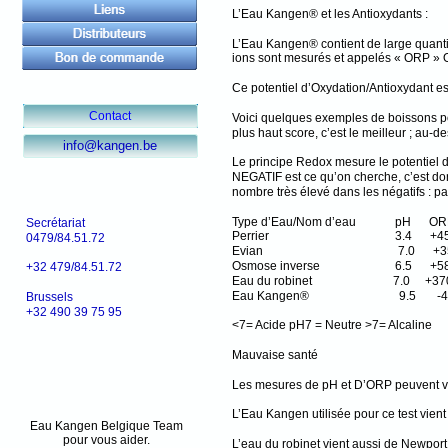
L’Eau Kangen® et les Antioxydants :
L’Eau Kangen® contient de large quanti
ions sont mesurés et appelés « ORP » O
Ce potentiel d’Oxydation/Antioxydant es
Contact
Voici quelques exemples de boissons pop
plus haut score, c’est le meilleur ; au-d
info@kangen.be
Le principe Redox mesure le potentiel d
NEGATIF est ce qu’on cherche, c’est do
nombre très élevé dans les négatifs : pa
Type d’Eau/Nom d’eau pH O
Secrétariat
Perrier 3.4 +457 
0479/84.51.72
Evian 7.0 +352 
Osmose inverse 6.5 +5
+32 479/84.51.72
Eau du robinet 7.0 +37
Eau Kangen® 9.5 -470
Brussels
+32 490 39 75 95
<7= Acide pH7 = Neutre >7= Alcaline
Mauvaise santé 
Les mesures de pH et D’ORP peuvent var
L’Eau Kangen utilisée pour ce test vi
Eau Kangen Belgique Team
pour vous aider.
L’eau du robinet vient aussi de Newport