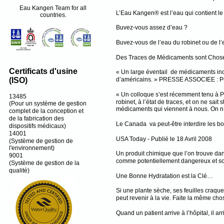
Eau Kangen Team for all
L’Eau Kangen® est l’eau qui contient l
countries.
Buvez-vous assez d’eau ?
Buvez-vous de l’eau du robinet ou de l’
Des Traces de Médicaments sont Chos
Certificats d'usine
« Un large éventail de médicaments incl
d’américains. » PRESSE ASSOCIEE : Pu
(ISO)
« Un colloque s’est récemment tenu à Pa
13485
robinet, à l’état de traces, et on ne sai
(Pour un système de gestion
médicaments qui viennent à nous. On n’
complet de la conception et
de la fabrication des
Le Canada va peut-être interdire les bou
dispositifs médicaux)
14001
USA Today - Publié le 18 Avril 2008
(Système de gestion de
l'environnement)
Un produit chimique que l’on trouve dan
9001
comme potentiellement dangereux et son u
(Système de gestion de la
qualité)
Une Bonne Hydratation est la Clé…
Si une plante sèche, ses feuilles craque
peut revenir à la vie. Faite la même cho
Quand un patient arrive à l’hôpital, il a